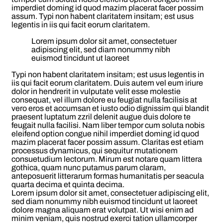
imperdiet doming id quod mazim placerat facer possim
assum. Typi non habent claritatem insitam; est usus
legentis in iis qui facit eorum claritatem.
Lorem ipsum dolor sit amet, consectetuer
adipiscing elit, sed diam nonummy nibh
euismod tincidunt ut laoreet
Typi non habent claritatem insitam; est usus legentis in
iis qui facit eorum claritatem. Duis autem vel eum iriure
dolor in hendrerit in vulputate velit esse molestie
consequat, vel illum dolore eu feugiat nulla facilisis at
vero eros et accumsan et iusto odio dignissim qui blandit
praesent luptatum zzril delenit augue duis dolore te
feugait nulla facilisi. Nam liber tempor cum soluta nobis
eleifend option congue nihil imperdiet doming id quod
mazim placerat facer possim assum. Claritas est etiam
processus dynamicus, qui sequitur mutationem
consuetudium lectorum. Mirum est notare quam littera
gothica, quam nunc putamus parum claram,
anteposuerit litterarum formas humanitatis per seacula
quarta decima et quinta decima.
Lorem ipsum dolor sit amet, consectetuer adipiscing elit,
sed diam nonummy nibh euismod tincidunt ut laoreet
dolore magna aliquam erat volutpat. Ut wisi enim ad
minim veniam, quis nostrud exerci tation ullamcorper