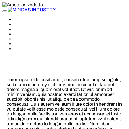
Toggle
navigation
À PROPOS
ARTISTES
NEWS
RELEASES
VIDEOS
TOUR
STORE
MENU STYLES
Lorem ipsum dolor sit amet, consectetuer adipiscing elit,
sed diam nonummy nibh euismod tincidunt ut laoreet
dolore magna aliquam erat volutpat. Ut wisi enim ad
minim veniam, quis nostrud exerci tation ullamcorper
suscipit lobortis nisl ut aliquip ex ea commodo
consequat. Duis autem vel eum iriure dolor in hendrerit in
vulputate velit esse molestie consequat, vel illum dolore
eu feugiat nulla facilisis at vero eros et accumsan et iusto
odio dignissim qui blandit praesent luptatum zzril delenit
augue duis dolore te feugait nulla facilisi. Nam liber
tempor cum soluta nobis eleifend option congue nihil