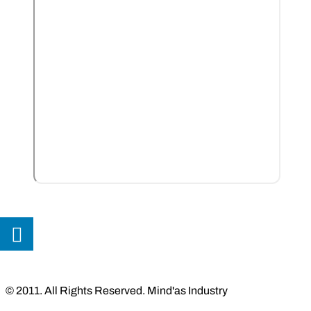
BOOMER
KINAY
Soldat Inconnu
Les actions du label
INDRIS – Tout est beau
© 2011. All Rights Reserved. Mind'as Industry