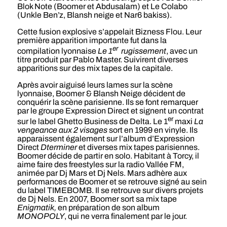
Blok Note (Boomer et Abdusalam) et Le Colabo
(Unkle Ben’z, Blansh neige et Nar6 bakiss).
Cette fusion explosive s’appelait Bizness Flou. Leur
première apparition importante fut dans la
er
compilation lyonnaise
Le 1
rugissement
, avec un
titre produit par Pablo Master. Suivirent diverses
apparitions sur des mix tapes de la capitale.
Après avoir aiguisé leurs lames sur la scène
lyonnaise, Boomer & Blansh Neige décident de
conquérir la scène parisienne. Ils se font remarquer
par le groupe Expression Direct et signent un contrat
er
sur le label Ghetto Business de Delta. Le 1
maxi
La
vengeance aux 2 visages
sort en 1999 en vinyle. Ils
apparaissent également sur l’album d’Expression
Direct
Dterminer
et diverses mix tapes parisiennes.
Boomer décide de partir en solo. Habitant à Torcy, il
aime faire des freestyles sur la radio Vallée FM,
animée par Dj Mars et Dj Nels. Mars adhère aux
performances de Boomer et se retrouve signé au sein
du label TIMEBOMB. Il se retrouve sur divers projets
de Dj Nels. En 2007, Boomer sort sa mix tape
Enigmatik,
en préparation de son album
MONOPOLY
, qui ne verra finalement par le jour.