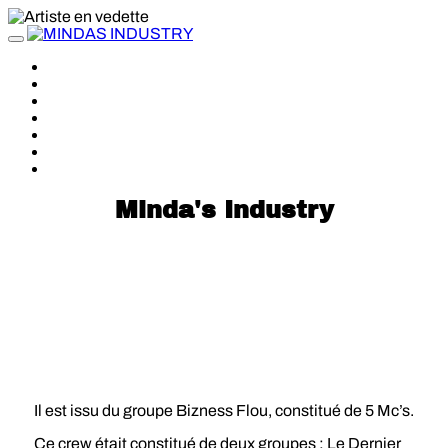
Toggle
navigation
À PROPOS
ARTISTES
NEWS
RELEASES
VIDEOS
TOUR
STORE
Minda's Industry
BOOMER
Il est issu du groupe Bizness Flou, constitué de 5 Mc’s.
Ce crew était constitué de deux groupes : Le Dernier