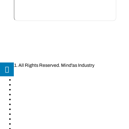
BOOMER
KINAY
Soldat Inconnu
Les actions du label
INDRIS – Tout est beau
© 2011. All Rights Reserved. Mind'as Industry