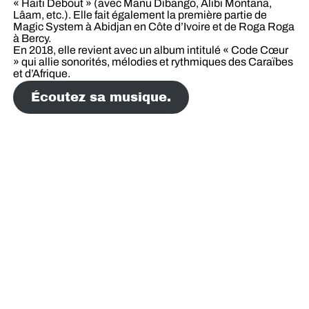
« Haïti Debout » (avec Manu Dibango, Alibi Montana,
Lâam, etc.). Elle fait également la première partie de
Magic System à Abidjan en Côte d’Ivoire et de Roga Roga
à Bercy.
En 2018, elle revient avec un album intitulé « Code Cœur
» qui allie sonorités, mélodies et rythmiques des Caraïbes
et d’Afrique.
Écoutez sa musique.
© 2011. All Rights Reserved. Mind'as Industry