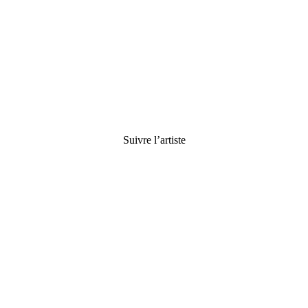
B.sky
Suivre l’artiste
Facebook
Instagram
Threads
X
Lien
E-mail