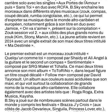
carrière solo avec les singles «Aux Portes de l’Amour »
puis « Sans Toi » en duo avec RCFA. B.Sky enchaîne les
morceaux dans différents styles musicaux (zouk, compas,
coupé décalé, rumba congolaise, etc.), ce qui lui permet
d’exporter sa musique dans le monde afro-caribéen et
européen, notamment grâce à son titre en duo avec
Jamice, « On va s’aimer », présent sur la compilation «
Zouk session vol 2. » aux côtés des plus grands noms du
zouk (Kim, Stony, Marvin, etc.). La jeune artiste revient en
2014 avec un single extrait de son maxi deux titres intitulé
« Ma Destinée ».
Le premier extrait est un morceau zouk intitulé «
Quelqu’un comme toi » composé par Shaidy et Ali Angel à
la guitare et le second un compas « Sentimentale »
composé par SRG Maker et Tchalla. Ce maxi deux titres
annonce son mini album « ToToRiNo », dans lequel figure
un titre coupé décalé « Follow me» composé par David
Tayorault. Un album aux couleurs aussi acidulées que son
maxi, et qui voit surtout la collaboration de grands
noms de la musique afro-caribéenne. Elle collabore
également avec des artistes tels que : Roga Roga, Extra
Musica, Kaysha.
B.Sky a joué sur de nombreuses scènes partout dans le
monde y compris les festivals « Brazza J’y Crois » (aux
côtés de Jacob Devarieux, Singuila, Princess Lover, etc.),